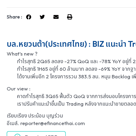
Share :
บล.หยวนต้า(ประเทศไทย) : BIZ แนะนำ Tra
What’s new ?
กำไรสุทธิ 2Q65 ลดลง -27% QoQ และ -78% YoY อยู่ที่ 25 ลบ
กำไรสุทธิ 1H65 อยู่ที่ 60 ล้านบาท ลดลง -69% YoY จากฐานท
ได้งานเพิ่มอีก 2 โครงการรวม 383.5 ลบ. หนุน Backlog เพิ่
Our view :
คาดกำไรสุทธิ 3Q65 ฟื้นตัว QoQ จากการส่งมอบโครงการใหญ่ไ
เราปรับคำแนะนำขึ้นเป็น Trading หลังจากแนะนำขายตลอด 4
เรียบเรียง ประน้อม บุญร่วม
อีเมล์. reporter@efinancethai.com