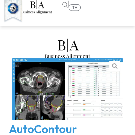
TH
AutoContour