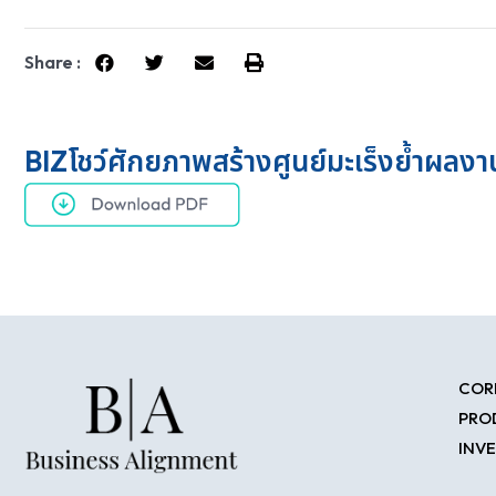
Share :
BIZโชว์ศักยภาพสร้างศูนย์มะเร็งย้ำผลงา
COR
PRO
INV