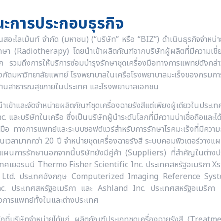
ะการประกอบธุรกิจ
เนสอะไลเม้นท์ จำกัด (มหาชน) (“บริษัท” หรือ “BIZ”) ดำเนินธุรกิจจำหน่า
ีรักษา (Radiotherapy) โดยนำเข้าผลิตภัณฑ์จากบริษัทผู้ผลิตที่มีความเช
ก รวมถึงการให้บริการซ่อมบำรุงรักษาชุดเครื่องมือทางการแพทย์ดังกล
งกัดมหาวิทยาลัยแพทย์ โรงพยาบาลในเครือโรงพยาบาลมะเร็งของกรมการ
ด้านสาธารณสุขภายในประเทศ และโรงพยาบาลเอกชน
ู้นำเข้าและจัดจำหน่ายผลิตภัณฑ์ชุดเครื่องฉายรังสีแต่เพียงผู้เดีย
. และบริษัทในเครือ ซึ่งเป็นบริษัทผู้นำระดับโลกที่มีความน่าเชื่อถือแ
องมือ ทางการแพทย์และระบบซอฟต์แวร์สำหรับการรักษาโรคมะเร็งที่มีความก้า
็นเวลามากกว่า 20 ปี จำหน่ายชุดเครื่องฉายรังสี ระบบคอมพิวเตอร์วางแผ
นการรักษานอกจากนี้บริษัทยังมีคู่ค้า (Suppliers) ที่สำคัญในต่างป
ศเยอรมนี Thermo Fisher Scientific Inc. ประเทศสหรัฐอเมริกา Xs
Ltd. ประเทศอังกฤษ Computerized Imaging Reference System
. ประเทศสหรัฐอเมริกา และ Ashland Inc. ประเทศสหรัฐอเมริกา เป็นต
งการแพทย์ทั้งในและต่างประเทศ
ักที่บริษัทจำหน่ายได้แก่ ผลิตภัณฑ์ประเภทชุดเครื่องฉายรังสี (Trea