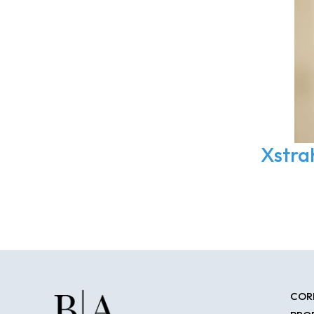
Xstra
COR