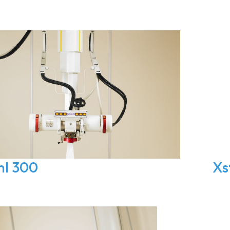
hl 300
Xs