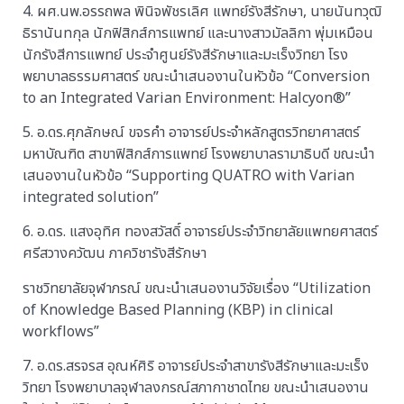
4. ผศ.นพ.อรรถพล พินิจพัชรเลิศ แพทย์รังสีรักษา, นายนันทวุฒิ
ธิรานันทกุล นักฟิสิกส์การแพทย์ และนางสาวมัลลิกา พุ่มเหมือน
นักรังสีการแพทย์ ประจำศูนย์รังสีรักษาและมะเร็งวิทยา โรง
พยาบาลธรรมศาสตร์ ขณะนำเสนองานในหัวข้อ “Conversion
to an Integrated Varian Environment: Halcyon®”
5. อ.ดร.ศุภลักษณ์ ขจรคำ อาจารย์ประจำหลักสูตรวิทยาศาสตร์
มหาบัณฑิต สาขาฟิสิกส์การแพทย์ โรงพยาบาลรามาธิบดี ขณะนำ
เสนองานในหัวข้อ “Supporting QUATRO with Varian
integrated solution”
6. อ.ดร. แสงอุทิศ ทองสวัสดิ์ อาจารย์ประจำวิทยาลัยแพทยศาสตร์
ศรีสวางควัฒน ภาควิชารังสีรักษา
ราชวิทยาลัยจุฬาภรณ์ ขณะนำเสนองานวิจัยเรื่อง “Utilization
of Knowledge Based Planning (KBP) in clinical
workflows”
7. อ.ดร.สรจรส อุณห์ศิริ อาจารย์ประจำสาขารังสีรักษาและมะเร็ง
วิทยา โรงพยาบาลจุฬาลงกรณ์สภากาชาดไทย ขณะนำเสนองาน